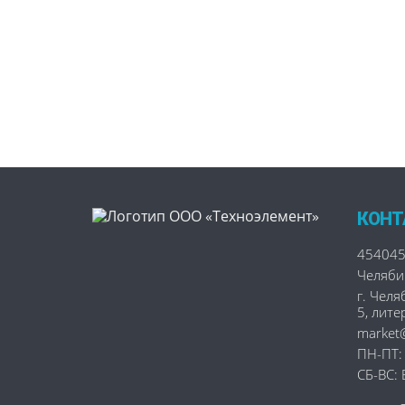
КОНТ
45404
Челяби
г. Челя
5, лите
market@
ПН-ПТ:
СБ-ВС: