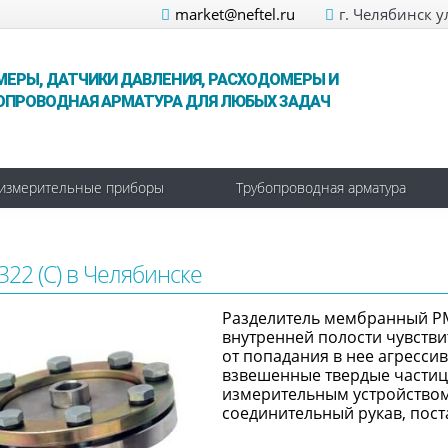
market@neftel.ru
г. Челябинск у
МЕРЫ, ДАТЧИКИ ДАВЛЕНИЯ, РАСХОДОМЕРЫ И
ОПРОВОДНАЯ АРМАТУРА ДЛЯ ЛЮБЫХ ЗАДАЧ
измерительные приборы
Трубопроводная арматура
322 (С) в Челябинске
Разделитель мембранный Р
внутренней полости чувств
от попадания в нее агресси
взвешенные твердые частиц
измерительным устройством
соединительный рукав, пос