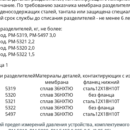
чание. По требованию заказчика мембрана разделителя 
деносодержащих сталей, тантала или защищена специал
 срок службы до списания разделителей - не менее 6 ле
разделителей, кг, не более:
мод. РМ-5319, РМ-5497 3,0
мод. РМ-5321 2,2
мод. РМ-5320 2,0
мод. РМ-5322 1,5
ца 1
и разделителей
Материалы деталей, контактирующих с 
мембрана
фланец нижний
5319
сплав 36НХТЮ
сталь12Х18Н10Т
5320
сплав 36НХТЮ
без фланца
5321
сплав 36НХТЮ
сталь12Х18Н10Т
5322
сплав 36НХТЮ
без фланца
5497
сплав 36НХТЮ
сталь12Х18Н10Т
й предел измерений давления устройства, комплектуемого 