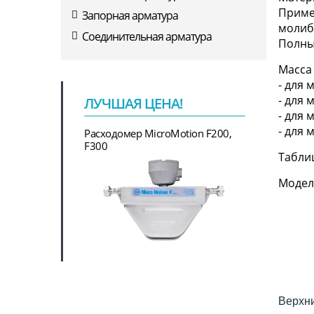
Приме
Запорная арматура
молиб
Соединительная арматура
Полный
Масса 
- для 
- для 
ЛУЧШАЯ ЦЕНА!
- для 
- для 
Расходомер MicroMotion F200,
F300
Табли
Модел
Верхни