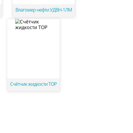
Влагомер нефти УДВН-1ЛМ
Счётчик жидкости ТОР