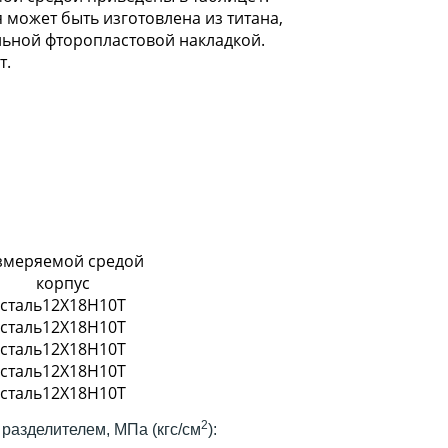
может быть изготовлена из титана,
ьной фторопластовой накладкой.
т.
измеряемой средой
корпус
сталь12Х18Н10Т
сталь12Х18Н10Т
сталь12Х18Н10Т
сталь12Х18Н10Т
сталь12Х18Н10Т
2
разделителем, МПа (кгс/см
):