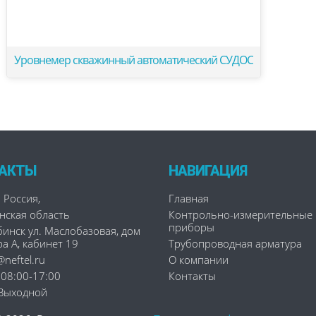
Уровнемер скважинный автоматический СУДОС
АКТЫ
НАВИГАЦИЯ
5
Россия
,
Главная
нская область
Контрольно-измерительные
приборы
бинск
ул. Маслобазовая, дом
ра А, кабинет 19
Трубопроводная арматура
neftel.ru
О компании
 08:00-17:00
Контакты
 Выходной