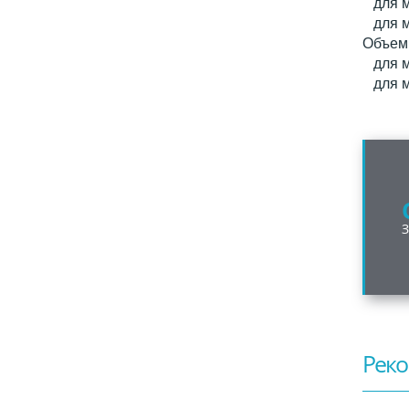
для мо
для мо
Объем 
для мо
для м
Реко