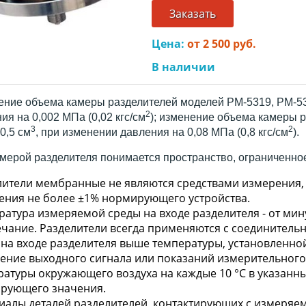
Заказать
Цена:
от 2 500 руб.
В наличии
ние объема камеры разделителей моделей РМ-5319, РМ-532
2
ия на 0,002 МПа (0,02 кгс/см
); изменение объема камеры 
3
2
0,5 см
, при изменении давления на 0,08 МПа (0,8 кгс/см
).
мерой разделителя понимается пространство, ограниченное
лители мембранные не являются средствами измерения,
ения не более ±1% нормирующего устройства.
атура измеряемой среды на входе разделителя - от мину
чание. Разделители всегда применяются с соединитель
 на входе разделителя выше температуры, установленной
ение выходного сигнала или показаний измерительного 
ратуры окружающего воздуха на каждые 10 °С в указанн
рующего значения.
иалы деталей разделителей, контактирующих с измеряем