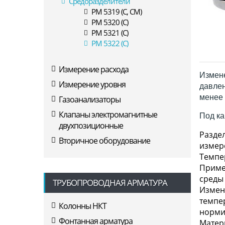
Средоразделители
РМ 5319 (С, СМ)
РМ 5320 (С)
РМ 5321 (С)
РМ 5322 (С)
Измерение расхода
Измене
Измерение уровня
давлен
менее 
Газоанализаторы
Клапаны электромагнитные
Под ка
двухпозиционные
Разде
Вторичное оборудование
измер
Темпер
Приме
среды
ТРУБОПРОВОДНАЯ АРМАТУРА
Измен
темпе
Колонны НКТ
норми
Фонтанная арматура
Матер