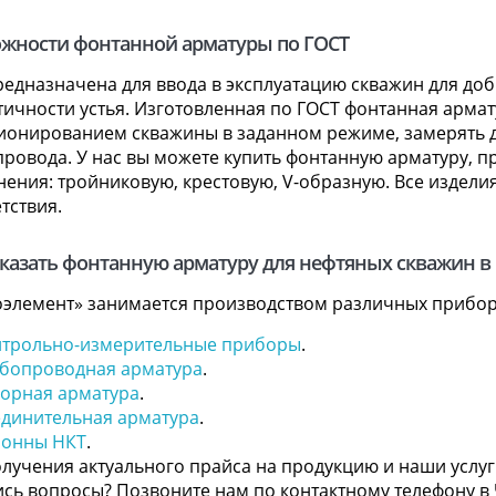
жности фонтанной арматуры по ГОСТ
редназначена для ввода в эксплуатацию скважин для до
ичности устья. Изготовленная по ГОСТ фонтанная армат
ионированием скважины в заданном режиме, замерять д
провода. У нас вы можете купить фонтанную арматуру, п
нения: тройниковую, крестовую, V-образную. Все издел
тствия.
аказать фонтанную арматуру для нефтяных скважин в
оэлемент» занимается производством различных прибо
нтрольно-измерительные приборы
.
бопроводная арматура
.
орная арматура
.
динительная арматура
.
лонны НКТ
.
лучения актуального прайса на продукцию и наши услуг
сь вопросы? Позвоните нам по контактному телефону в Ч