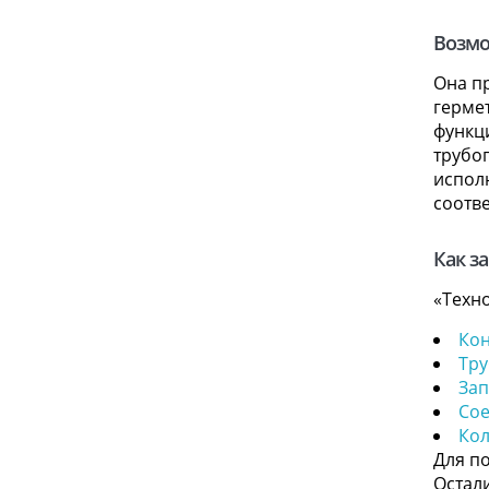
Возмо
Она п
гермет
функц
трубо
испол
соотве
Как з
«Техн
Ко
Тру
Зап
Сое
Ко
Для по
Остали