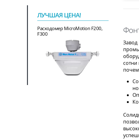
ЛУЧШАЯ ЦЕНА!
Фонт
Расходомер MicroMotion F200,
F300
Завод
промы
обору
сотни
почем
Со
но
Оп
Ко
Солид
позво
высоко
успеш